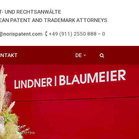
T- UND RECHTSANWÄLTE
EAN PATENT AND TRADEMARK ATTORNEYS
o@norispatent.com
🕻 +49 (911) 2550 888 – 0
ONTAKT
DE